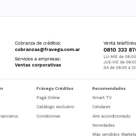
Cobranza de créditos:
Venta telefónic
cobranzas@fravega.com.ar
0810 333 87
LU-MIE de 08:00
Servicios a empresas:
JUE-VIE de 08:0
Ventas corporativas
SA de 09:00 a 13
om
Frávega Créditos
Recomendados
Pagá Online
Smart TV
Catálogo exclusivo
Celulares
nancieros
Condiciones
Aire acondicionado
Novedades
Más vendidos Market