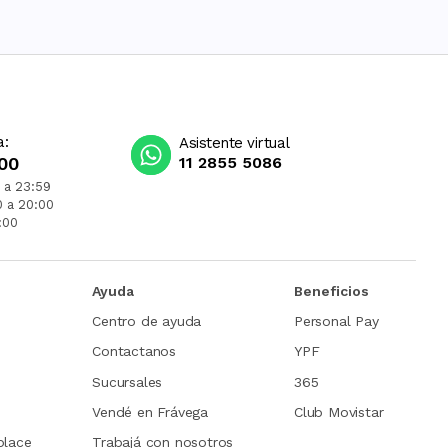
a:
Asistente virtual
00
11 2855 5086
 a 23:59
0 a 20:00
:00
Ayuda
Beneficios
Centro de ayuda
Personal Pay
Contactanos
YPF
Sucursales
365
Vendé en Frávega
Club Movistar
place
Trabajá con nosotros