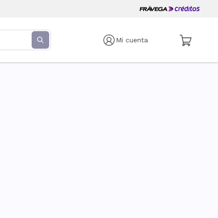
Mi cuenta
s