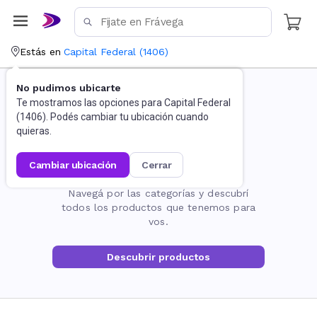
Estás en
Capital Federal
(
1406
)
No pudimos ubicarte
Te mostramos las opciones para
Capital Federal
(
1406
). Podés cambiar tu ubicación cuando
quieras.
cambiar ubicación
cerrar
La página no existe
Navegá por las categorías y descubrí
todos los productos que tenemos para
vos.
Descubrir productos