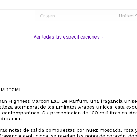
Origen
United 
Ver todas las especificaciones
UM 100ML
fnan Highness Maroon Eau De Parfum, una fragancia unise
elleza atemporal de los Emiratos Árabes Unidos, esta exqu
ntemporánea. Su presentación de 100 mililitros es ideal p
 duración.
ras notas de salida compuestas por nuez moscada, rosa y 
agancia evoluciona, se revelan las notas de corazón, do