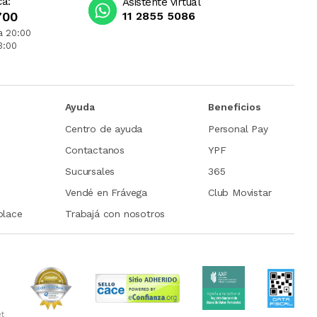
ca:
Asistente virtual
700
11 2855 5086
a 20:00
3:00
Ayuda
Beneficios
Centro de ayuda
Personal Pay
Contactanos
YPF
Sucursales
365
Vendé en Frávega
Club Movistar
place
Trabajá con nosotros
et