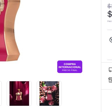
$
$
Prec