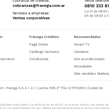
Cobranza de créditos:
Venta telefóni
cobranzas@fravega.com.ar
0810 333 8
LU-VI de 08:00 
Servicios a empresas:
SA de 09:00 a 1
Ventas corporativas
om
Frávega Créditos
Recomendados
Pagá Online
Smart TV
Catálogo exclusivo
Celulares
nancieros
Condiciones
Aire acondicionado
Novedades
Más vendidos Market
com.
Frávega S.A.C.I. e I. | Larrea 1106 2° Piso (C1117ABH) | Ciudad de
blicados está sujeta a la verificación de stock. Los precios online y los planes de
m.ar y/o www.fravega.com son válidos exclusivamente para la compra vía intern