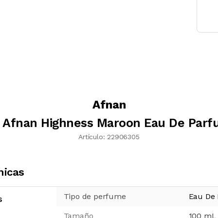
Afnan
 Afnan Highness Maroon Eau De Parf
Artículo:
22906305
nicas
Tipo de perfume
Eau De
s
Tamaño
100
mL