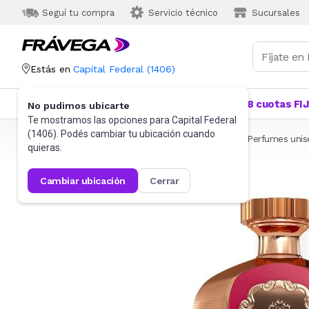
Seguí tu compra
Servicio técnico
Sucursales
Estás en
Capital Federal
(
1406
)
Categorías
Más Vendidos
Ofertas
18 cuotas FI
No pudimos ubicarte
Te mostramos las opciones para
Capital Federal
(
1406
). Podés cambiar tu ubicación cuando
Frávega
Belleza y Cuidado Corporal
Perfumes
Perfumes unis
quieras.
cambiar ubicación
cerrar