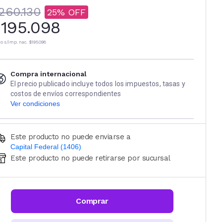
260.130
25
195.098
io s/imp. nac.
$195.098
Compra internacional
El precio publicado incluye todos los impuestos, tasas y
costos de envíos correspondientes
Ver condiciones
Este producto no puede enviarse a
Capital Federal (1406)
Este producto no puede retirarse por sucursal
Ingresá código postal (sólo números)
CALCULAR
Comprar