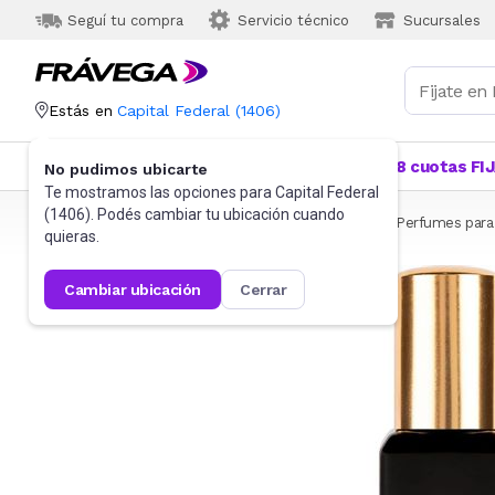
Seguí tu compra
Servicio técnico
Sucursales
Estás en
Capital Federal
(
1406
)
Categorías
Más Vendidos
Ofertas
18 cuotas FI
No pudimos ubicarte
Te mostramos las opciones para
Capital Federal
(
1406
). Podés cambiar tu ubicación cuando
Frávega
Belleza y Cuidado Corporal
Perfumes
Perfumes par
quieras.
cambiar ubicación
cerrar