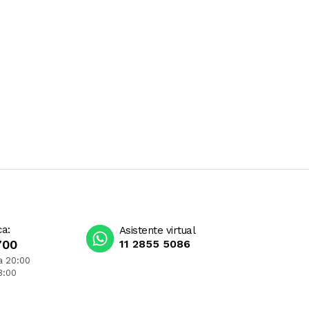
ca:
Asistente virtual
700
11 2855 5086
a 20:00
3:00