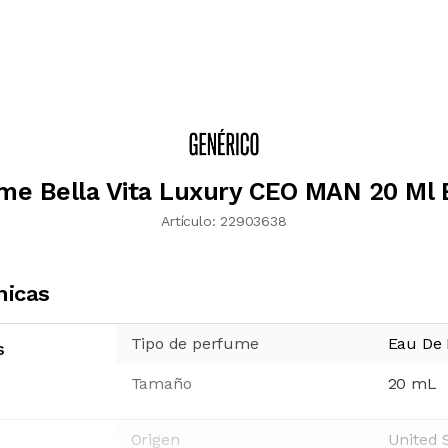
me Bella Vita Luxury CEO MAN 20 Ml 
Artículo:
22903638
nicas
Tipo de perfume
Eau De
s
Tamaño
20
mL
Origen
United 