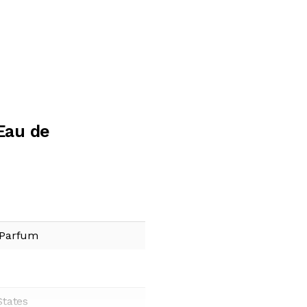
Eau de
 Parfum
States