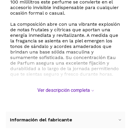
100 mililitros este perfume se convierte en el
accesorio invisible indispensable para cualquier
ocasión formal o casual.
La composición abre con una vibrante explosión
de notas frutales y cítricas que aportan una
energía inmediata y revitalizante. A medida que
la fragancia se asienta en la piel emergen los
tonos de sándalo y acordes amaderados que
brindan una base sólida masculina y
sumamente sofisticada. Su concentración Eau
de Parfum asegura una excelente fijación y
durabilidad a lo largo de la jornada permitiendo
que te sientas seguro y fresco durante horas.
Creed es una casa de perfumes de renombre
Ver descripción completa
mundial conocida por su dedicación a la calidad
y la artesanía en la creación de fragancias
exclusivas. Aventus Cologne es la
reinterpretación moderna de un clásico ideal
para adultos que aprecian los detalles
refinados. Su frasco elegante y compacto de
Información del fabricante
dimensiones aproximadas de 4 x 9 x 15
centímetros es perfecto para lucir en tu tocador