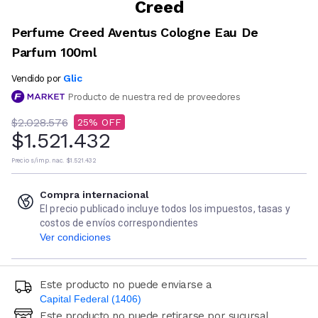
Creed
Perfume Creed Aventus Cologne Eau De
Parfum 100ml
Glic
Vendido por
Producto de nuestra red de proveedores
$2.028.576
25
$1.521.432
Precio s/imp. nac.
$1.521.432
Compra internacional
El precio publicado incluye todos los impuestos, tasas y
costos de envíos correspondientes
Ver condiciones
Este producto no puede enviarse a
Capital Federal (1406)
Este producto no puede retirarse por sucursal
Ingresá código postal (sólo números)