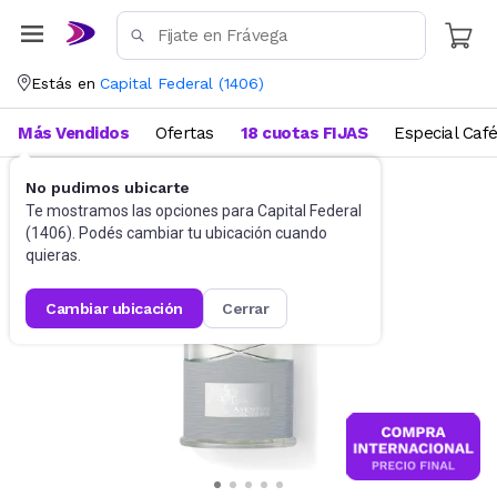
Estás en
Capital Federal
(
1406
)
Más Vendidos
Ofertas
18 cuotas FIJAS
Especial Caf
No pudimos ubicarte
Perfumes
Perfumes para hombre
Te mostramos las opciones para
Capital Federal
(
1406
). Podés cambiar tu ubicación cuando
quieras.
cambiar ubicación
cerrar