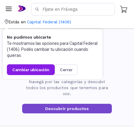
Estás en
Capital Federal
(
1406
)
No pudimos ubicarte
Te mostramos las opciones para
Capital Federal
(
1406
). Podés cambiar tu ubicación cuando
quieras.
cambiar ubicación
cerrar
La página no existe
Navegá por las categorías y descubrí
todos los productos que tenemos para
vos.
Descubrir productos