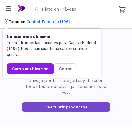
Estás en
Capital Federal
(
1406
)
No pudimos ubicarte
Te mostramos las opciones para
Capital Federal
(
1406
). Podés cambiar tu ubicación cuando
quieras.
cambiar ubicación
cerrar
La página no existe
Navegá por las categorías y descubrí
todos los productos que tenemos para
vos.
Descubrir productos