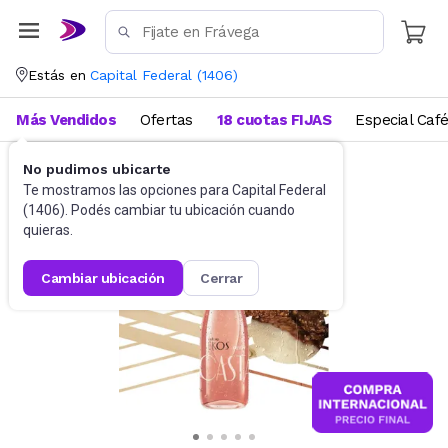
Estás en
Capital Federal
(
1406
)
Más Vendidos
Ofertas
18 cuotas FIJAS
Especial Caf
No pudimos ubicarte
Perfumes
Perfumes para mujer
Te mostramos las opciones para
Capital Federal
(
1406
). Podés cambiar tu ubicación cuando
quieras.
cambiar ubicación
cerrar