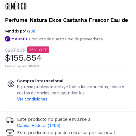
Perfume Natura Ekos Castanha Frescor Eau de
Glic
Vendido por
Producto de nuestra red de proveedores
$207.805
25
$155.854
Precio s/imp. nac.
$155.854
Compra internacional
El precio publicado incluye todos los impuestos, tasas y
costos de envíos correspondientes
Ver condiciones
Este producto no puede enviarse a
Capital Federal (1406)
Este producto no puede retirarse por sucursal
Ingresá código postal (sólo números)