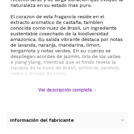
naturaleza en su estado mas puro.
El corazon de esta fragancia reside en el
extracto aromatico de castaña, tambien
conocida como nuez de Brasil, un ingrediente
sustentable cosechado de la biodiversidad
amazonica. Su salida vibrante destaca por notas
de lavanda, naranja, mandarina, limon,
bergamota y notas verdes. En su cuerpo se
despliegan acordes de jazmin, lirio de los valles
e ylang ylang, mientras que el fondo revela la
riqueza de la nuez de Brasil, almizcle, sandalo,
cedro y musgo de roble.
Natura se compromete con la belleza
Ver descripción completa
sustentable. Este Eau de Toilette esta elaborado
con alcohol 100 organico derivado de la caña de
azucar y aceites esenciales de origen
responsable. Ademas, su envase de vidrio
reciclado refleja el compromiso de la marca con
el cuidado del medio ambiente. Disfruta de una
Información del fabricante
experiencia sensorial unica que nutre tu
bienestar y respeta el planeta.