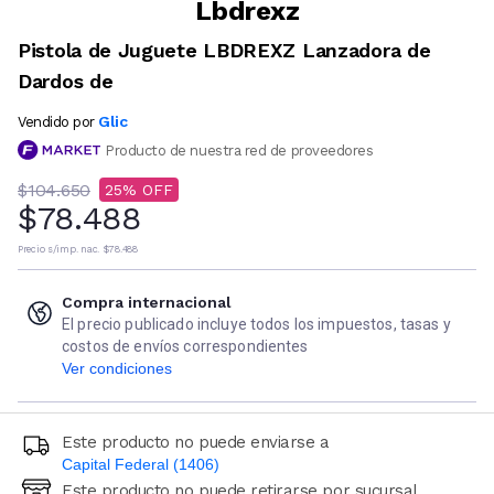
Lbdrexz
Pistola de Juguete LBDREXZ Lanzadora de
Dardos de
Glic
Vendido por
Producto de nuestra red de proveedores
$104.650
25
$78.488
Precio s/imp. nac.
$78.488
Compra internacional
El precio publicado incluye todos los impuestos, tasas y
costos de envíos correspondientes
Ver condiciones
Este producto no puede enviarse a
Capital Federal (1406)
Este producto no puede retirarse por sucursal
Ingresá código postal (sólo números)