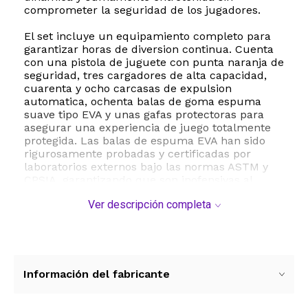
comprometer la seguridad de los jugadores.
El set incluye un equipamiento completo para
garantizar horas de diversion continua. Cuenta
con una pistola de juguete con punta naranja de
seguridad, tres cargadores de alta capacidad,
cuarenta y ocho carcasas de expulsion
automatica, ochenta balas de goma espuma
suave tipo EVA y unas gafas protectoras para
asegurar una experiencia de juego totalmente
protegida. Las balas de espuma EVA han sido
rigurosamente probadas y certificadas por
laboratorios externos bajo las normas ASTM y
CPSIA, garantizando que son inofensivas al
impacto.
Ver descripción completa
Una de las caracteristicas mas destacadas de
este modelo es su sistema de expulsion de
carcasas vacias. Al tirar del perno trasero y
presionar el gatillo, el mecanismo manual
simula la accion de un disparo real expulsando
Información del fabricante
la carcasa de plastico de forma automatica.
Este funcionamiento puramente mecanico no