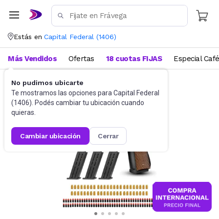
Estás en
Capital Federal
(
1406
)
Más Vendidos
Ofertas
18 cuotas FIJAS
Especial Caf
No pudimos ubicarte
Juegos de aire libre
Pistolas de Juguete
Te mostramos las opciones para
Capital Federal
(
1406
). Podés cambiar tu ubicación cuando
quieras.
cambiar ubicación
cerrar