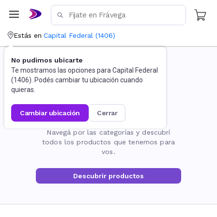
Estás en
Capital Federal
(
1406
)
No pudimos ubicarte
Te mostramos las opciones para
Capital Federal
(
1406
). Podés cambiar tu ubicación cuando
quieras.
cambiar ubicación
cerrar
La página no existe
Navegá por las categorías y descubrí
todos los productos que tenemos para
vos.
Descubrir productos