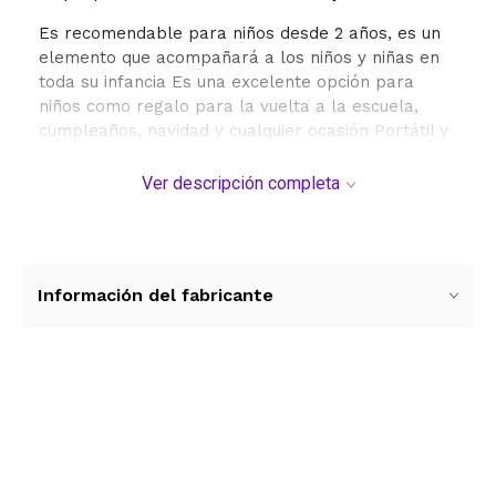
Es recomendable para niños desde 2 años, es un
elemento que acompañará a los niños y niñas en
toda su infancia Es una excelente opción para
niños como regalo para la vuelta a la escuela,
cumpleaños, navidad y cualquier ocasión Portátil y
duradera la tableta de escritura para niños
pequeños está hecha de plástico duradero,
Ver descripción completa
además de diseño de esquina redonda, anticaídas y
anti golpes.
Información del fabricante
Especificaciones Tamaño: 10
Edad recomendada: 3 a 6 Años
Duración de la batería: 6 Meses/Pila Cr2032
Ver más contenido
Resolución: Color Botón de borrado automático
Producto Resistente No Daña los ojos Tecnología: