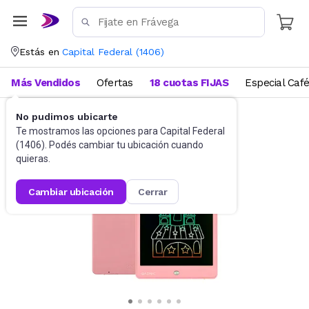
Estás en
Capital Federal
(
1406
)
Más Vendidos
Ofertas
18 cuotas FIJAS
Especial Caf
No pudimos ubicarte
Juguetes y Juegos
Juguetes Electrónicos
Te mostramos las opciones para
Capital Federal
(
1406
). Podés cambiar tu ubicación cuando
quieras.
cambiar ubicación
cerrar