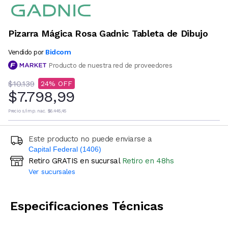
Pizarra Mágica Rosa Gadnic Tableta de Dibujo
Bidcom
Vendido por
Producto de nuestra red de proveedores
$10.139
24
$7.798,99
Precio s/imp. nac.
$6.445,45
Este producto no puede enviarse a
Capital Federal (1406)
Retiro GRATIS en sucursal
Retiro en 48hs
Ingresá código postal (sólo números)
Ver sucursales
CALCULAR
Especificaciones Técnicas