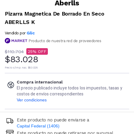
Aberlls
Pizarra Magnetica De Borrado En Seco
ABERLLS K
Glic
Vendido por
Producto de nuestra red de proveedores
$110.704
25
$83.028
Precio s/imp. nac.
$83.028
Compra internacional
El precio publicado incluye todos los impuestos, tasas y
costos de envíos correspondientes
Ver condiciones
Este producto no puede enviarse a
Capital Federal (1406)
Este producto no puede retirarse por sucursal
Ingresá código postal (sólo números)