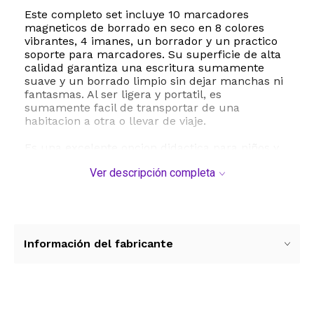
Este completo set incluye 10 marcadores
magneticos de borrado en seco en 8 colores
vibrantes, 4 imanes, un borrador y un practico
soporte para marcadores. Su superficie de alta
calidad garantiza una escritura sumamente
suave y un borrado limpio sin dejar manchas ni
fantasmas. Al ser ligera y portatil, es
sumamente facil de transportar de una
habitacion a otra o llevar de viaje.
Es una excelente opcion didactica para niños y
estudiantes, ideal para practicar matematicas,
Ver descripción completa
dibujar o planificar tareas. Tambien funciona a
la perfeccion como calendario mensual o
tablero de notas para profesionales y dinamicas
de trabajo en equipo. Su marco de metal
resistente asegura una larga durabilidad bajo
un uso diario constante.
Información del fabricante
ESTE PRODUCTO VIENE DE USA DENTRO DEL
MARCO DEL SERVICIO "PUERTA A PUERTA" QUE
RIGE PARA LOS ENVíOS POSTALES
INTERNACIONALES.