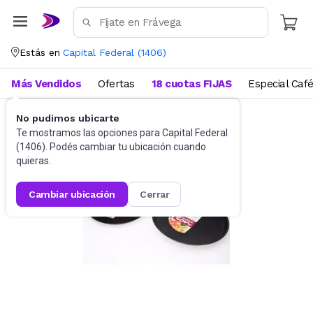
Estás en
Capital Federal
(
1406
)
Más Vendidos
Ofertas
18 cuotas FIJAS
Especial Caf
No pudimos ubicarte
Bazar
Fuentes y recipientes
Te mostramos las opciones para
Capital Federal
(
1406
). Podés cambiar tu ubicación cuando
quieras.
cambiar ubicación
cerrar