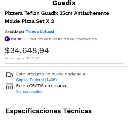
Guadix
Pizzera Teflon Guadix 35cm Antiadherente
Molde Pizza Set X 2
Tienda Colucci
Vendido por
Producto de nuestra red de proveedores
$34.648,94
Precio s/imp. nac.
$28.635,50
Este producto no puede enviarse a
Capital Federal (1406)
Retiro GRATIS en sucursal
Ingresá código postal (sólo números)
Ver sucursales
CALCULAR
Especificaciones Técnicas