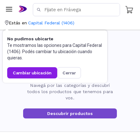
Estás en
Capital Federal
(
1406
)
No pudimos ubicarte
Te mostramos las opciones para
Capital Federal
(
1406
). Podés cambiar tu ubicación cuando
quieras.
cambiar ubicación
cerrar
La página no existe
Navegá por las categorías y descubrí
todos los productos que tenemos para
vos.
Descubrir productos