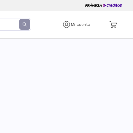
Mi cuenta
s