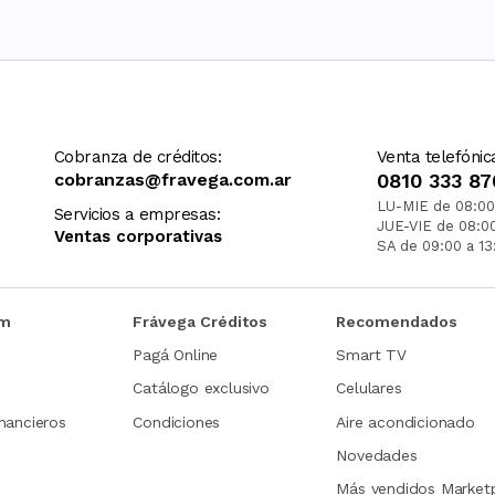
Cobranza de créditos:
Venta telefónic
cobranzas@fravega.com.ar
0810 333 87
LU-MIE de 08:00
Servicios a empresas:
JUE-VIE de 08:0
Ventas corporativas
SA de 09:00 a 13
om
Frávega Créditos
Recomendados
Pagá Online
Smart TV
Catálogo exclusivo
Celulares
nancieros
Condiciones
Aire acondicionado
Novedades
Más vendidos Market