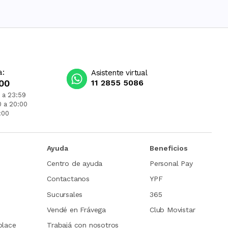
a:
Asistente virtual
00
11 2855 5086
 a 23:59
0 a 20:00
:00
Ayuda
Beneficios
Centro de ayuda
Personal Pay
Contactanos
YPF
Sucursales
365
Vendé en Frávega
Club Movistar
place
Trabajá con nosotros