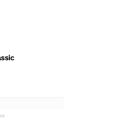
ssic
ños