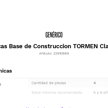
cas Base de Construccion TORMEN Cla
Artículo:
22910889
nicas
Cantidad de piezas
4
s
Edad minima recomendada
6 a 8 a