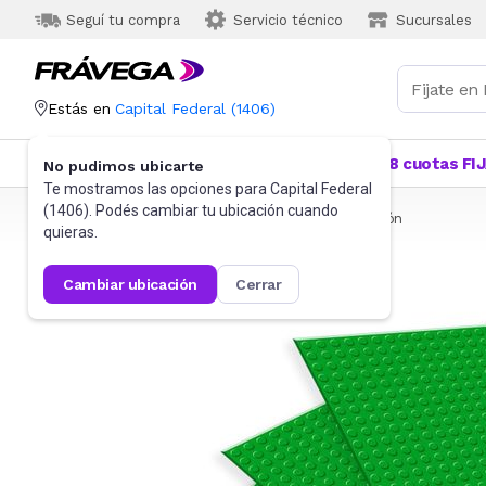
Seguí tu compra
Servicio técnico
Sucursales
Estás en
Capital Federal
(
1406
)
Categorías
Más Vendidos
Ofertas
18 cuotas FI
No pudimos ubicarte
Te mostramos las opciones para
Capital Federal
(
1406
). Podés cambiar tu ubicación cuando
Frávega
Juguetes y Juegos
Bloques y Construcción
quieras.
cambiar ubicación
cerrar