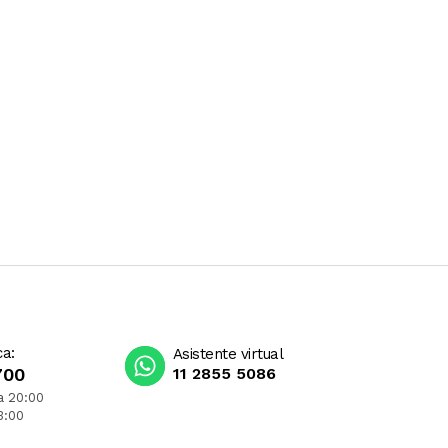
ca:
Asistente virtual
700
11 2855 5086
a 20:00
3:00