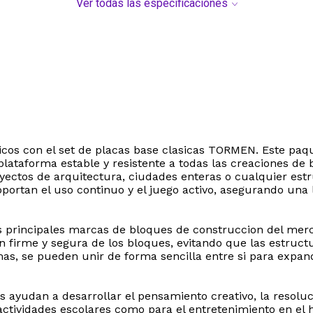
Ver todas las especificaciones
hicos con el set de placas base clasicas TORMEN. Este paq
lataforma estable y resistente a todas las creaciones de
royectos de arquitectura, ciudades enteras o cualquier es
oportan el uso continuo y el juego activo, asegurando una l
s principales marcas de bloques de construccion del merc
on firme y segura de los bloques, evitando que las estruc
mas, se pueden unir de forma sencilla entre si para expan
 ayudan a desarrollar el pensamiento creativo, la resoluc
tividades escolares como para el entretenimiento en el h