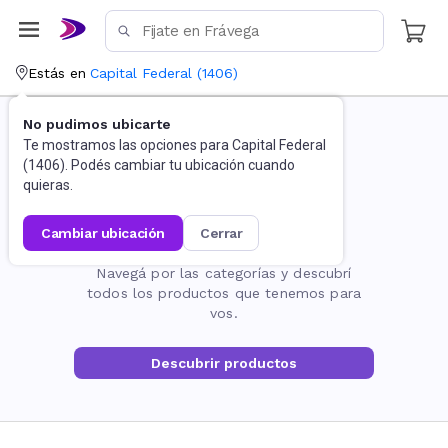
Estás en
Capital Federal
(
1406
)
No pudimos ubicarte
Te mostramos las opciones para
Capital Federal
(
1406
). Podés cambiar tu ubicación cuando
quieras.
cambiar ubicación
cerrar
La página no existe
Navegá por las categorías y descubrí
todos los productos que tenemos para
vos.
Descubrir productos