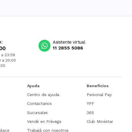
a:
Asistente virtual
00
11 2855 5086
 a 23:59
0 a 20:00
:00
Ayuda
Beneficios
Centro de ayuda
Personal Pay
Contactanos
YPF
Sucursales
365
Vendé en Frávega
Club Movistar
place
Trabajá con nosotros