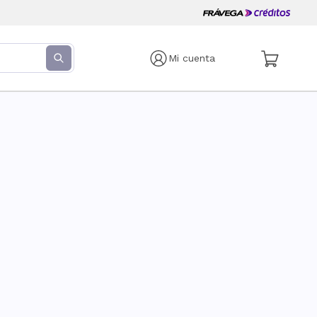
Mi cuenta
s