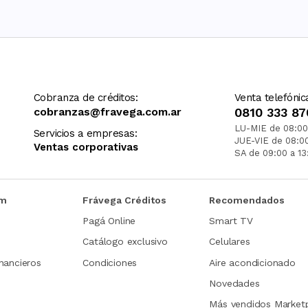
Cobranza de créditos:
Venta telefónic
cobranzas@fravega.com.ar
0810 333 87
LU-MIE de 08:00
Servicios a empresas:
JUE-VIE de 08:0
Ventas corporativas
SA de 09:00 a 13
om
Frávega Créditos
Recomendados
Pagá Online
Smart TV
Catálogo exclusivo
Celulares
nancieros
Condiciones
Aire acondicionado
Novedades
Más vendidos Market