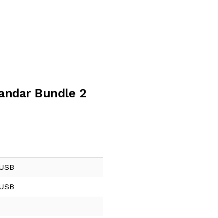
tandar Bundle 2
 USB
 USB