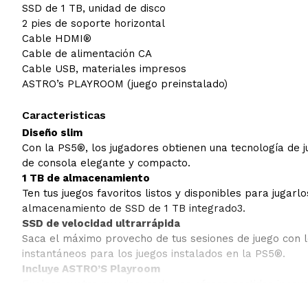
SSD de 1 TB, unidad de disco
2 pies de soporte horizontal
Cable HDMI®
Cable de alimentación CA
Cable USB, materiales impresos
ASTRO’s PLAYROOM (juego preinstalado)
Caracteristicas
Diseño slim
Con la PS5®, los jugadores obtienen una tecnología de 
de consola elegante y compacto.
1 TB de almacenamiento
Ten tus juegos favoritos listos y disponibles para jugarl
almacenamiento de SSD de 1 TB integrado3.
SSD de velocidad ultrarrápida
Saca el máximo provecho de tus sesiones de juego con 
instantáneos para los juegos instalados en la PS5®.
Incluye ASTRO’S Playroom
Explora cuatro mundos: cada uno ofrece partidas innova
versátiles del control inalámbrico DualSense®, incluido 