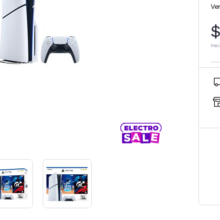
Ve
$
Prec