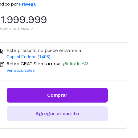
ndido por
Frávega
1.999.999
io s/imp. nac.
$1.652.891,74
Este producto no puede enviarse a
Capital Federal (1406)
Retiro GRATIS en sucursal
¡Retiralo YA!
Ingresá código postal (sólo números)
Ver sucursales
CALCULAR
Comprar
Agregar al carrito