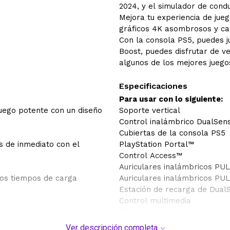
2024, y el simulador de conduc
Mejora tu experiencia de jueg
gráficos 4K asombrosos y ca
Con la consola PS5, puedes 
Boost, puedes disfrutar de v
algunos de los mejores juego
Especificaciones
Para usar con lo siguiente:
juego potente con un diseño
Soporte vertical
Control inalámbrico DualSen
Cubiertas de la consola PS5
os de inmediato con el
PlayStation Portal™
Control Access™
Auriculares inalámbricos PU
los tiempos de carga
Auriculares inalámbricos PUL
Estación de recarga de Dua
Control multimedia
doras con las características
Cámara HD
en este juego para todos los
Ver descripción completa