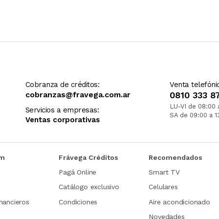
Cobranza de créditos:
Venta telefóni
cobranzas@fravega.com.ar
0810 333 8
LU-VI de 08:00 
Servicios a empresas:
SA de 09:00 a 1
Ventas corporativas
om
Frávega Créditos
Recomendados
Pagá Online
Smart TV
Catálogo exclusivo
Celulares
nancieros
Condiciones
Aire acondicionado
Novedades