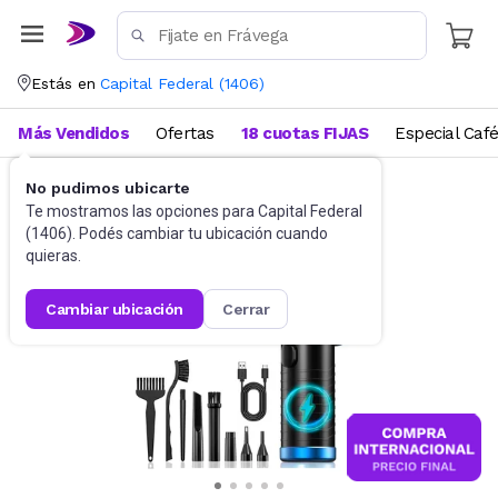
Estás en
Capital Federal
(
1406
)
Más Vendidos
Ofertas
18 cuotas FIJAS
Especial Caf
No pudimos ubicarte
Accesorios de Informática
Limpiadores
Te mostramos las opciones para
Capital Federal
(
1406
). Podés cambiar tu ubicación cuando
quieras.
cambiar ubicación
cerrar