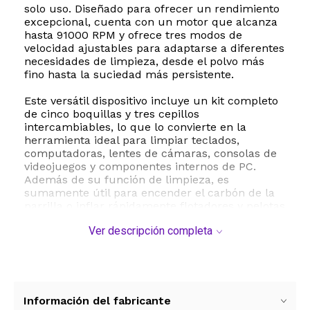
solo uso. Diseñado para ofrecer un rendimiento
excepcional, cuenta con un motor que alcanza
hasta 91000 RPM y ofrece tres modos de
velocidad ajustables para adaptarse a diferentes
necesidades de limpieza, desde el polvo más
fino hasta la suciedad más persistente.
Este versátil dispositivo incluye un kit completo
de cinco boquillas y tres cepillos
intercambiables, lo que lo convierte en la
herramienta ideal para limpiar teclados,
computadoras, lentes de cámaras, consolas de
videojuegos y componentes internos de PC.
Además de su función de limpieza, es
sumamente útil para encender el carbón de la
parrilla o inflar rápidamente flotadores y pelotas
de yoga. Su práctica luz LED integrada se
Ver descripción completa
enciende de forma automática para iluminar los
rincones más oscuros y de difícil acceso,
garantizando que no quede rastro de suciedad.
Equipado con una batería recargable de alta
capacidad de 7500 mAh, este soplador
Información del fabricante