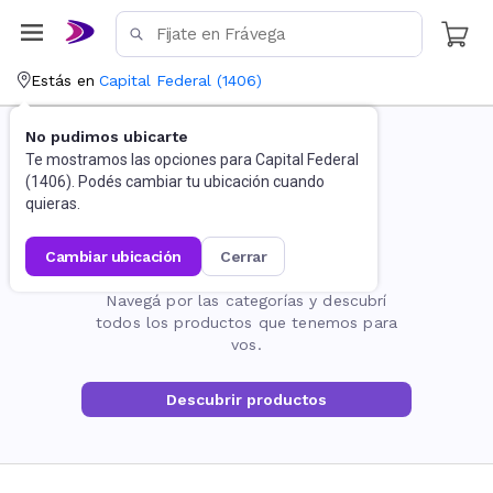
Estás en
Capital Federal
(
1406
)
No pudimos ubicarte
Te mostramos las opciones para
Capital Federal
(
1406
). Podés cambiar tu ubicación cuando
quieras.
cambiar ubicación
cerrar
La página no existe
Navegá por las categorías y descubrí
todos los productos que tenemos para
vos.
Descubrir productos