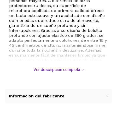
personas mayores. A diferencia de otros
protectores ruidosos, su superficie de
microfibra cepillada de primera calidad ofrece
un tacto extrasuave y un acolchado con diseño
de monedas que reduce el ruido al moverte,
garantizando un sueño profundo y sin
interrupciones. Gracias a su diseño de bolsillo
profundo con ajuste elástico de 360 grados, se
adapta perfectamente a colchones de entre 15 y
45 centímetros de altura, manteniéndose firme
durante toda la noche sin deslizarse. Además,
es sumamente fácil de mantener limpio ya que
es apto para lavado a máquina en ciclo suave.
Disfruta de una cama fresca, higiénica y
Ver descripción completa
protegida todos los días con la calidad y
durabilidad que BEDLORE te ofrece.
ESTE PRODUCTO VIENE DE USA DENTRO DEL
MARCO DEL SERVICIO "PUERTA A PUERTA" QUE
RIGE PARA LOS ENVíOS POSTALES
Información del fabricante
INTERNACIONALES.
RECIBIRA EL PRODUCTO ENTRE 10 Y 12 DIAS
DESPUES DE SU COMPRA.