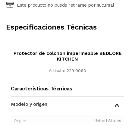
Este producto no puede retirarse por sucursal
Ingresá código postal (sólo números)
CALCULAR
Especificaciones Técnicas
Protector de colchon impermeable BEDLORE
KITCHEN
Artículo:
22910960
Características Técnicas
Modelo y origen
Origen
United States