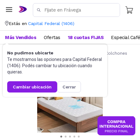
Estás en
Capital Federal
(
1406
)
Más Vendidos
Ofertas
18 cuotas FIJAS
Especial Caf
No pudimos ubicarte
Ropa de cama
Fundas y Protectores para Colchones
Te mostramos las opciones para
Capital Federal
(
1406
). Podés cambiar tu ubicación cuando
quieras.
cambiar ubicación
cerrar