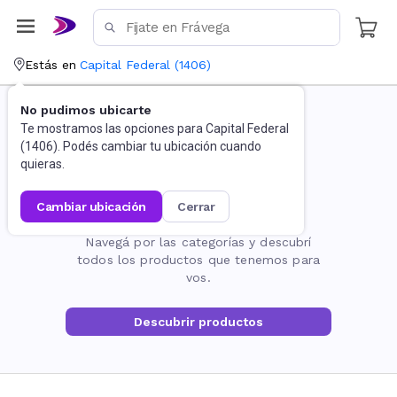
Estás en
Capital Federal
(
1406
)
No pudimos ubicarte
Te mostramos las opciones para
Capital Federal
(
1406
). Podés cambiar tu ubicación cuando
quieras.
cambiar ubicación
cerrar
La página no existe
Navegá por las categorías y descubrí
todos los productos que tenemos para
vos.
Descubrir productos