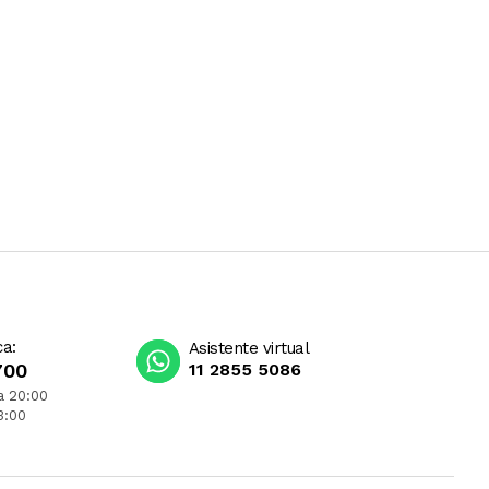
ca:
Asistente virtual
700
11 2855 5086
a 20:00
3:00