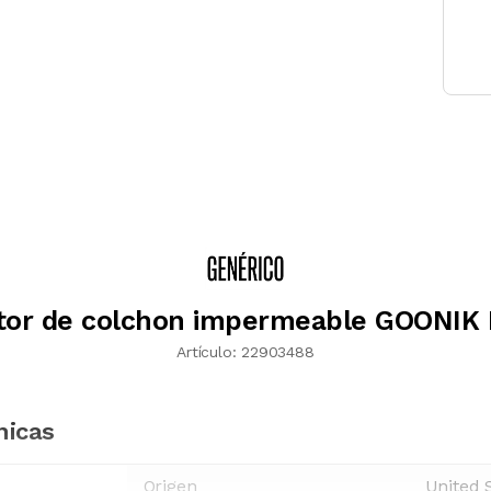
tor de colchon impermeable GOONIK 
Artículo:
22903488
nicas
Origen
United 