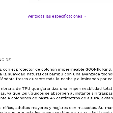
Ver todas las especificaciones
NG DE
ama con el protector de colchón impermeable GOONIK King
a la suavidad natural del bambú con una avanzada tecnolog
iéndote fresco durante toda la noche y eliminando por co
embrana de TPU que garantiza una impermeabilidad total d
, ya que los líquidos se absorben al instante sin traspas
e a colchones de hasta 45 centímetros de altura, evitan
endo niños, adultos mayores y hogares con mascotas. Su m
ndo sus propiedades impermeables y su suavidad lavado t