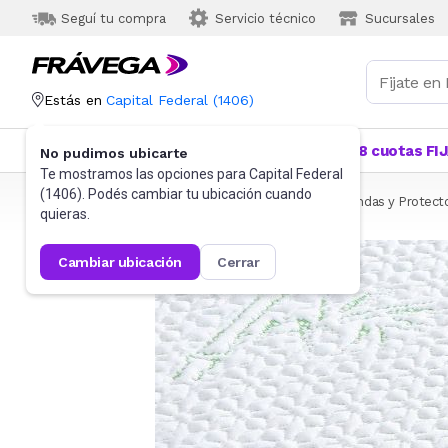
Seguí tu compra
Servicio técnico
Sucursales
Estás en
Capital Federal
(
1406
)
Categorías
Más Vendidos
Ofertas
18 cuotas FI
No pudimos ubicarte
Te mostramos las opciones para
Capital Federal
(
1406
). Podés cambiar tu ubicación cuando
Frávega
Hogar
Blanquería
Ropa de cama
Fundas y Protect
quieras.
cambiar ubicación
cerrar