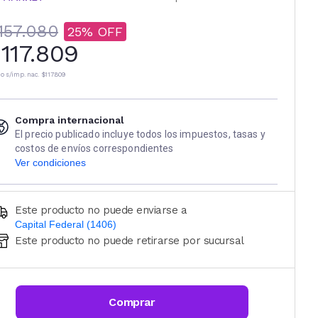
157.080
25
117.809
io s/imp. nac.
$117.809
Compra internacional
El precio publicado incluye todos los impuestos, tasas y
costos de envíos correspondientes
Ver condiciones
Este producto no puede enviarse a
Capital Federal (1406)
Este producto no puede retirarse por sucursal
Ingresá código postal (sólo números)
CALCULAR
Comprar