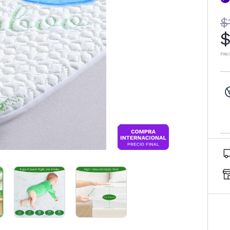
$
$
Prec