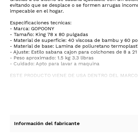
evitando que se desplace o se formen arrugas incomod
impecable en el hogar.
Especificaciones tecnicas:
- Marca: GOPOONY
- Tamaño: King 78 x 80 pulgadas
- Material de superficie: 40 viscosa de bambu y 60 po
- Material de base: Lamina de poliuretano termoplas
- Ajuste: Estilo sabana cajon para colchones de 8 a 
- Peso aproximado: 1.5 kg 3.3 libras
- Cuidado: Apto para lavar a maquina
ESTE PRODUCTO VIENE DE USA DENTRO DEL MARCO 
RECIBIRA EL PRODUCTO ENTRE 10 Y 12 DIAS DESPUE
Información del fabricante