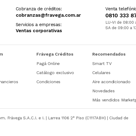
Cobranza de créditos:
Venta telefóni
cobranzas@fravega.com.ar
0810 333 8
LU-VI de 08:00 
Servicios a empresas:
SA de 09:00 a 1
Ventas corporativas
om
Frávega Créditos
Recomendados
Pagá Online
Smart TV
Catálogo exclusivo
Celulares
nancieros
Condiciones
Aire acondicionado
Novedades
Más vendidos Market
com.
Frávega S.A.C.I. e I. | Larrea 1106 2° Piso (C1117ABH) | Ciudad de