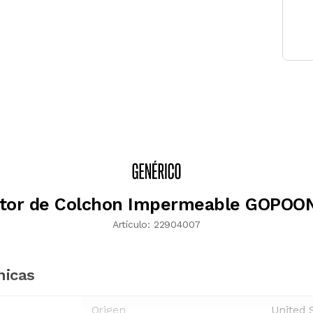
ctor de Colchon Impermeable GOPOON
Artículo:
22904007
nicas
Origen
United 