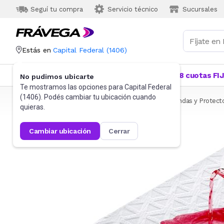
Seguí tu compra
Servicio técnico
Sucursales
Estás en
Capital Federal
(
1406
)
Categorías
Más Vendidos
Ofertas
18 cuotas FI
No pudimos ubicarte
Te mostramos las opciones para
Capital Federal
(
1406
). Podés cambiar tu ubicación cuando
Frávega
Hogar
Blanquería
Ropa de cama
Fundas y Protect
quieras.
cambiar ubicación
cerrar