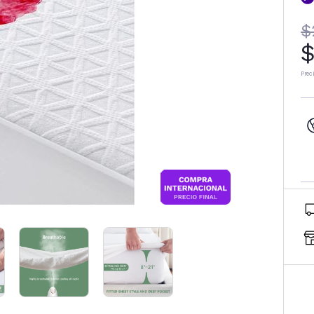
$
$
Prec