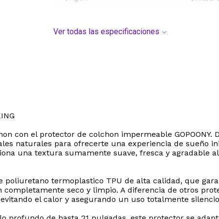
Ver todas las especificaciones
KING
olchon con el protector de colchon impermeable GOPOONY.
les naturales para ofrecerte una experiencia de sueño in
iona una textura sumamente suave, fresca y agradable al 
de poliuretano termoplastico TPU de alta calidad, que gara
ompletamente seco y limpio. A diferencia de otros protect
evitando el calor y asegurando un uso totalmente silencio
llo profundo de hasta 21 pulgadas, este protector se adap