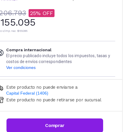
206.793
25
155.095
io s/imp. nac.
$155.095
Compra internacional
El precio publicado incluye todos los impuestos, tasas y
costos de envíos correspondientes
Ver condiciones
Este producto no puede enviarse a
Capital Federal (1406)
Este producto no puede retirarse por sucursal
Ingresá código postal (sólo números)
CALCULAR
Comprar