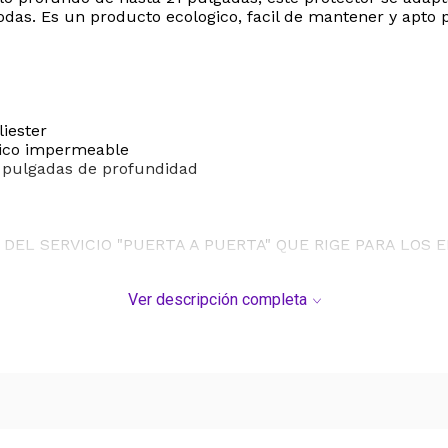
as. Es un producto ecologico, facil de mantener y apto p
liester
tico impermeable
21 pulgadas de profundidad
DEL SERVICIO "PUERTA A PUERTA" QUE RIGE PARA LOS 
S DE SU COMPRA.
Ver descripción completa