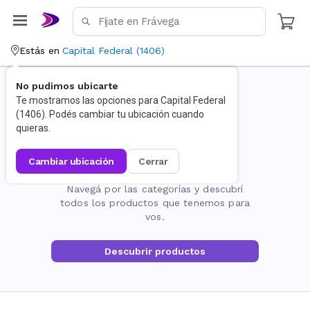
Estás en
Capital Federal
(
1406
)
No pudimos ubicarte
Te mostramos las opciones para
Capital Federal
(
1406
). Podés cambiar tu ubicación cuando
quieras.
cambiar ubicación
cerrar
La página no existe
Navegá por las categorías y descubrí
todos los productos que tenemos para
vos.
Descubrir productos