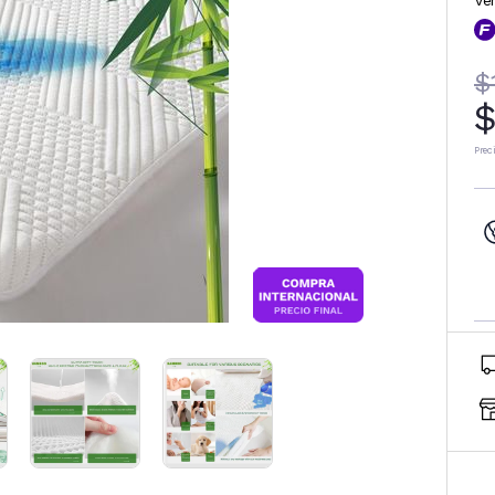
Ve
$
$
Prec