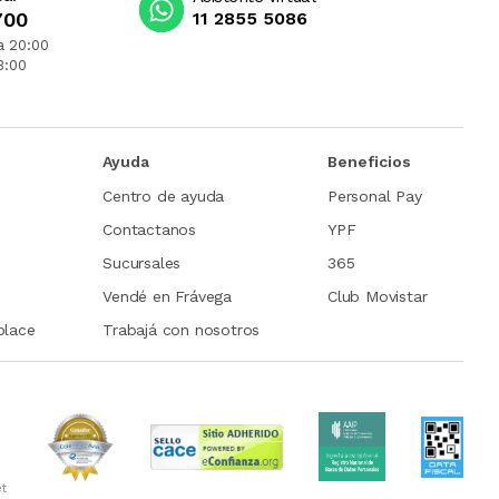
700
11 2855 5086
a 20:00
3:00
Ayuda
Beneficios
Centro de ayuda
Personal Pay
Contactanos
YPF
Sucursales
365
Vendé en Frávega
Club Movistar
place
Trabajá con nosotros
et