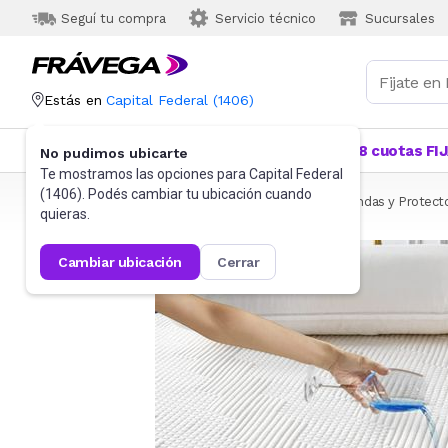
Seguí tu compra
Servicio técnico
Sucursales
Estás en
Capital Federal
(
1406
)
Categorías
Más Vendidos
Ofertas
18 cuotas FI
No pudimos ubicarte
Te mostramos las opciones para
Capital Federal
(
1406
). Podés cambiar tu ubicación cuando
Frávega
Hogar
Blanquería
Ropa de cama
Fundas y Protect
quieras.
cambiar ubicación
cerrar