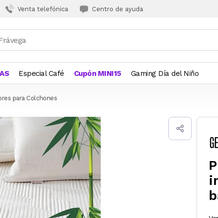
Venta telefónica
Centro de ayuda
JAS
Especial Café
Cupón MINI15
Gaming Día del Niño
ores para Colchones
P
i
b