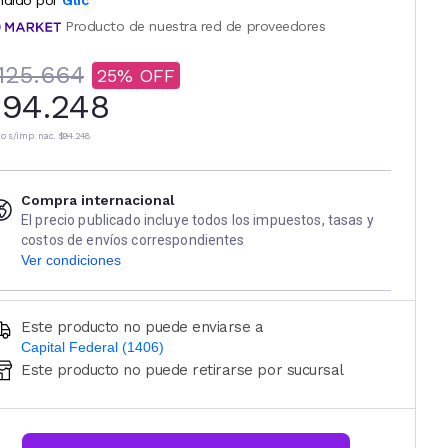
ndido por
Glic
Producto de nuestra red de proveedores
125.664
25
94.248
io s/imp. nac.
$94.248
Compra internacional
El precio publicado incluye todos los impuestos, tasas y
costos de envíos correspondientes
Ver condiciones
Este producto no puede enviarse a
Capital Federal (1406)
Este producto no puede retirarse por sucursal
Ingresá código postal (sólo números)
CALCULAR