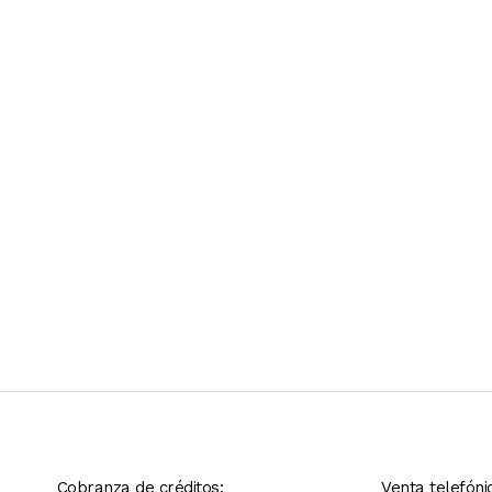
Ver más contenido
Cobranza de créditos:
Venta telefóni