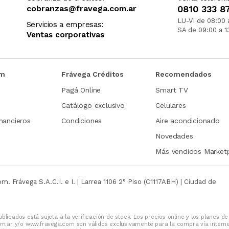
cobranzas@fravega.com.ar
0810 333 8
LU-VI de 08:00 
Servicios a empresas:
SA de 09:00 a 1
Ventas corporativas
om
Frávega Créditos
Recomendados
Pagá Online
Smart TV
Catálogo exclusivo
Celulares
nancieros
Condiciones
Aire acondicionado
Novedades
Más vendidos Market
com.
Frávega S.A.C.I. e I. | Larrea 1106 2° Piso (C1117ABH) | Ciudad de
blicados está sujeta a la verificación de stock. Los precios online y los planes de
m.ar y/o www.fravega.com son válidos exclusivamente para la compra vía intern