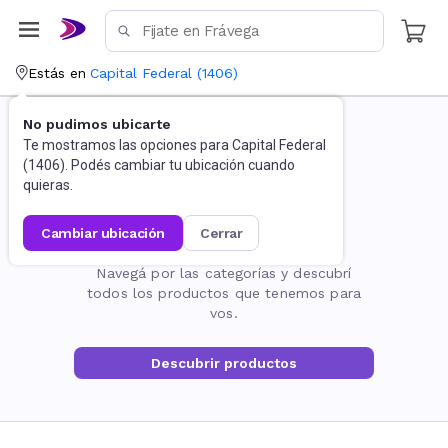
Estás en
Capital Federal
(
1406
)
No pudimos ubicarte
Te mostramos las opciones para
Capital Federal
(
1406
). Podés cambiar tu ubicación cuando
quieras.
cambiar ubicación
cerrar
La página no existe
Navegá por las categorías y descubrí
todos los productos que tenemos para
vos.
Descubrir productos