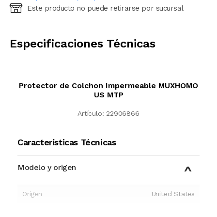
Este producto no puede retirarse por sucursal
Ingresá código postal (sólo números)
CALCULAR
Especificaciones Técnicas
Protector de Colchon Impermeable MUXHOMO
US MTP
Artículo:
22906866
Características Técnicas
Modelo y origen
Origen
United States