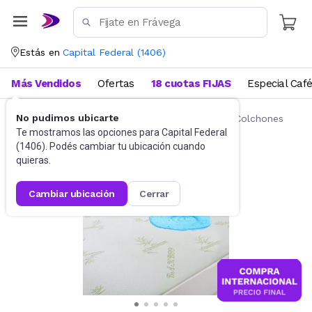
Estás en
Capital Federal
(
1406
)
Más Vendidos
Ofertas
18 cuotas FIJAS
Especial Caf
No pudimos ubicarte
Ropa de cama
Fundas y Protectores para Colchones
Te mostramos las opciones para
Capital Federal
(
1406
). Podés cambiar tu ubicación cuando
quieras.
cambiar ubicación
cerrar