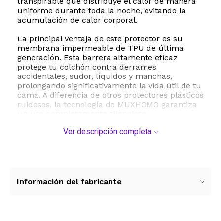
transpirable que distribuye el calor de manera
uniforme durante toda la noche, evitando la
acumulación de calor corporal.
La principal ventaja de este protector es su
membrana impermeable de TPU de última
generación. Esta barrera altamente eficaz
protege tu colchón contra derrames
accidentales, sudor, líquidos y manchas,
prolongando significativamente la vida útil de tu
cama. A diferencia de otros protectores plásticos
ruidosos, la tecnología de MUXHOMO garantiza
un uso completamente silencioso,
permitiéndote moverte libremente sin molestos
Ver descripción completa
ruidos de fricción.
Gracias a su diseño con bolsillos elásticos de
gran profundidad, este protector se adapta
perfectamente a colchones de entre 8 y 21
pulgadas de altura, incluyendo modelos de
Información del fabricante
espuma viscoelástica, látex o resortes. Su ajuste
tipo sábana cajón asegura que la funda
permanezca firme en su lugar sin deslizarse.
Además, su mantenimiento es sumamente