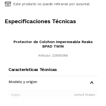
Este producto no puede retirarse por sucursal
Ingresá código postal (sólo números)
CALCULAR
Especificaciones Técnicas
Protector de Colchon Impermeable Reaks
BPAD TWIN
Artículo:
22905386
Características Técnicas
Modelo y origen
Origen
United States