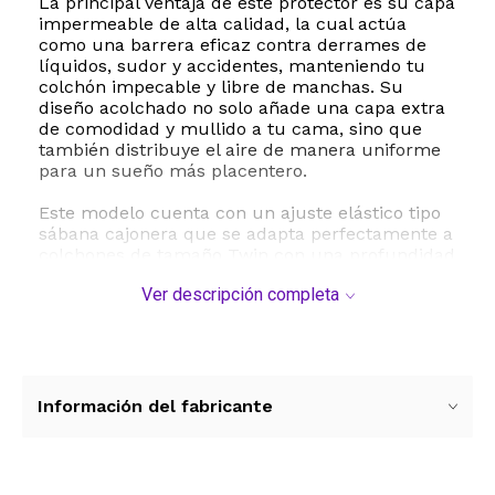
La principal ventaja de este protector es su capa
impermeable de alta calidad, la cual actúa
como una barrera eficaz contra derrames de
líquidos, sudor y accidentes, manteniendo tu
colchón impecable y libre de manchas. Su
diseño acolchado no solo añade una capa extra
de comodidad y mullido a tu cama, sino que
también distribuye el aire de manera uniforme
para un sueño más placentero.
Este modelo cuenta con un ajuste elástico tipo
sábana cajonera que se adapta perfectamente a
colchones de tamaño Twin con una profundidad
de hasta 15 pulgadas, garantizando que el
Ver descripción completa
protector se mantenga firme en su lugar sin
deslizarse ni hacer ruidos molestos con el
movimiento. Además, es sumamente fácil de
mantener ya que es apto para lavado a máquina
en ciclo suave, lo que te permite ahorrar tiempo
y dinero en su cuidado diario.
Información del fabricante
ESTE PRODUCTO VIENE DE USA DENTRO DEL
MARCO DEL SERVICIO "PUERTA A PUERTA" QUE
RIGE PARA LOS ENVíOS POSTALES