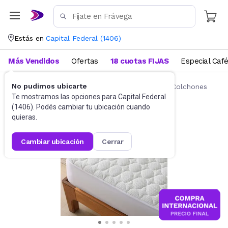
Estás en
Capital Federal
(
1406
)
Más Vendidos
Ofertas
18 cuotas FIJAS
Especial Caf
No pudimos ubicarte
Ropa de cama
Fundas y Protectores para Colchones
Te mostramos las opciones para
Capital Federal
(
1406
). Podés cambiar tu ubicación cuando
quieras.
cambiar ubicación
cerrar