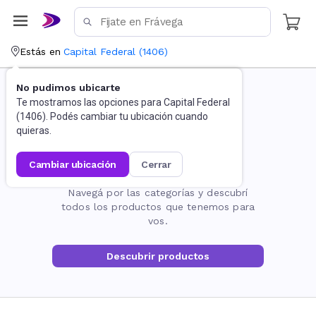
Estás en
Capital Federal
(
1406
)
No pudimos ubicarte
Te mostramos las opciones para
Capital Federal
(
1406
). Podés cambiar tu ubicación cuando
quieras.
cambiar ubicación
cerrar
La página no existe
Navegá por las categorías y descubrí
todos los productos que tenemos para
vos.
Descubrir productos