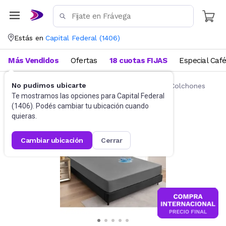
Estás en
Capital Federal
(
1406
)
Más Vendidos
Ofertas
18 cuotas FIJAS
Especial Caf
No pudimos ubicarte
Ropa de cama
Fundas y Protectores para Colchones
Te mostramos las opciones para
Capital Federal
(
1406
). Podés cambiar tu ubicación cuando
quieras.
cambiar ubicación
cerrar