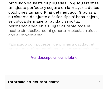
profundo de hasta 18 pulgadas, lo que garantiza
un ajuste perfecto y seguro en la mayoría de los
colchones tamaño King del mercado. Gracias a
su sistema de ajuste elástico tipo sábana bajera,
se coloca de manera rápida y sencilla,
permaneciendo en su lugar durante toda la
noche sin deslizarse ni generar molestos ruidos
con el movimiento.
Fabricado con poliéster de primera calidad, el
protector Sufdari combina una impermeabilidad
absoluta con una excelente transpirabilidad. Los
Ver descripción completa
laterales de tela suave permiten que el aire
circule libremente, evitando la acumulación de
calor y previniendo la formación de moho o
humedad en el colchón. Además, es
sumamente fácil de mantener, ya que es apto
para lavado a máquina, lo que te permite
Información del fabricante
disfrutar de un entorno de sueño fresco y
saludable con el mínimo esfuerzo.
ESTE PRODUCTO VIENE DE USA DENTRO DEL
MARCO DEL SERVICIO "PUERTA A PUERTA" QUE
Ver más contenido