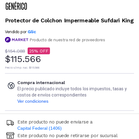
Protector de Colchon Impermeable Sufdari King
Glic
Vendido por
Producto de nuestra red de proveedores
$154.088
25
$115.566
Precio s/imp. nac.
$115.566
Compra internacional
El precio publicado incluye todos los impuestos, tasas y
costos de envíos correspondientes
Ver condiciones
Este producto no puede enviarse a
Capital Federal (1406)
Este producto no puede retirarse por sucursal
Ingresá código postal (sólo números)