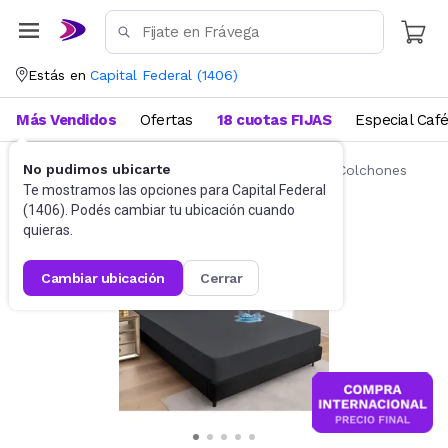
Estás en
Capital Federal
(
1406
)
Más Vendidos
Ofertas
18 cuotas FIJAS
Especial Caf
No pudimos ubicarte
Ropa de cama
Fundas y Protectores para Colchones
Te mostramos las opciones para
Capital Federal
(
1406
). Podés cambiar tu ubicación cuando
quieras.
cambiar ubicación
cerrar