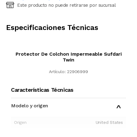
Este producto no puede retirarse por sucursal
Ingresá código postal (sólo números)
CALCULAR
Especificaciones Técnicas
Protector De Colchon Impermeable Sufdari
Twin
Artículo:
22906999
Características Técnicas
Modelo y origen
Origen
United States