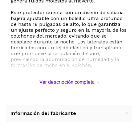
genera ruidos molestos al moverte.
Este protector cuenta con un diseño de sábana
bajera ajustable con un bolsillo ultra profundo
de hasta 18 pulgadas de alto, lo que garantiza
un ajuste perfecto y seguro en la mayoría de los
colchones del mercado, evitando que se
desplace durante la noche. Los laterales están
fabricados con un tejido elástico y transpirable
que promueve la circulación del aire,
previniendo la acumulación de humedad y la
formación de moho en el colchón.
Ideal para hogares con niños en etapa de control
Ver descripción completa
de esfínteres, personas mayores, mascotas o
simplemente para quienes desean mantener su
cama impecable. Su mantenimiento es
sumamente sencillo ya que es apto para lavado
a máquina, lo que te permite mantener un
entorno de sueño higiénico y fresco con el
Información del fabricante
mínimo esfuerzo. Invierte en tranquilidad y
confort para tus noches con una protección
duradera y de calidad superior.