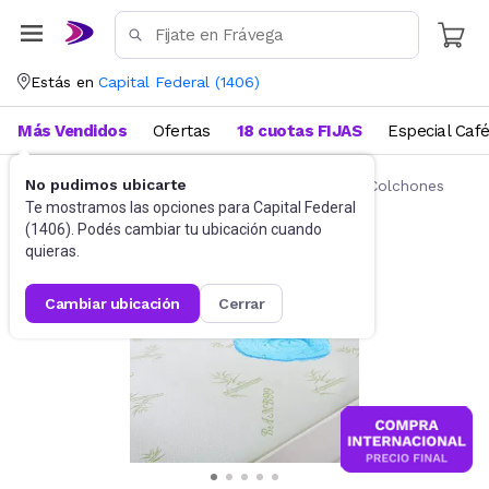
Estás en
Capital Federal
(
1406
)
Más Vendidos
Ofertas
18 cuotas FIJAS
Especial Caf
No pudimos ubicarte
Ropa de cama
Fundas y Protectores para Colchones
Te mostramos las opciones para
Capital Federal
(
1406
). Podés cambiar tu ubicación cuando
quieras.
cambiar ubicación
cerrar