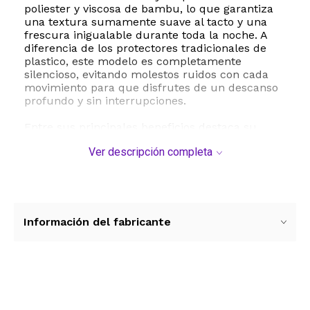
poliester y viscosa de bambu, lo que garantiza
una textura sumamente suave al tacto y una
frescura inigualable durante toda la noche. A
diferencia de los protectores tradicionales de
plastico, este modelo es completamente
silencioso, evitando molestos ruidos con cada
movimiento para que disfrutes de un descanso
profundo y sin interrupciones.
Entre sus principales beneficios destaca su
membrana impermeable de TPU de ultima
Ver descripción completa
generacion, la cual bloquea el paso de liquidos
sin comprometer la ventilacion. Su sistema de
ajuste tipo sabana bajera cuenta con bolsillos
elasticos de gran profundidad, adaptandose
perfectamente a colchones de entre 8 y 21
pulgadas de altura. Esto asegura que el
Información del fabricante
protector permanezca firme en su lugar, sin
deslizarse ni generar pliegues incomodos.
Para su mantenimiento, este protector es apto
para lavado a maquina con agua fria y
Ver más contenido
detergente suave, y se puede secar a baja