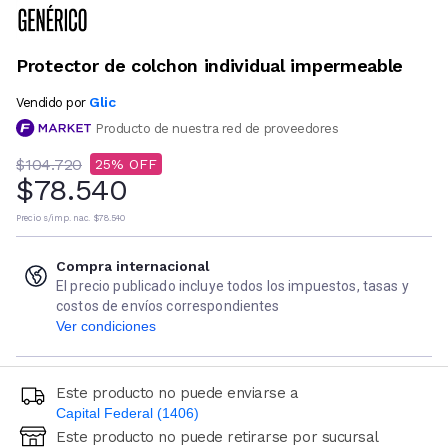
Protector de colchon individual impermeable
Glic
Vendido por
Producto de nuestra red de proveedores
$104.720
25
$78.540
Precio s/imp. nac.
$78.540
Compra internacional
El precio publicado incluye todos los impuestos, tasas y
costos de envíos correspondientes
Ver condiciones
Este producto no puede enviarse a
Capital Federal (1406)
Este producto no puede retirarse por sucursal
Ingresá código postal (sólo números)