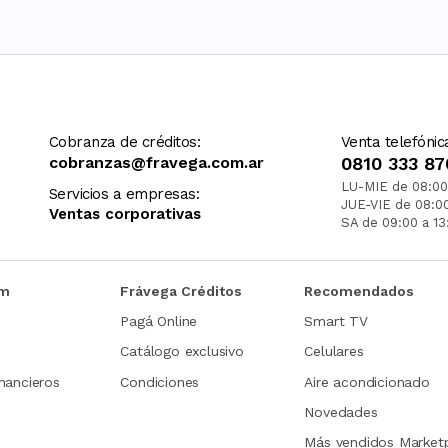
Cobranza de créditos:
Venta telefónic
cobranzas@fravega.com.ar
0810 333 87
LU-MIE de 08:00
Servicios a empresas:
JUE-VIE de 08:0
Ventas corporativas
SA de 09:00 a 13
om
Frávega Créditos
Recomendados
Pagá Online
Smart TV
Catálogo exclusivo
Celulares
nancieros
Condiciones
Aire acondicionado
Novedades
Más vendidos Market