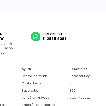
a:
Asistente virtual
00
11 2855 5086
 a 23:59
0 a 20:00
:00
Ayuda
Beneficios
Centro de ayuda
Personal Pay
Contactanos
YPF
Sucursales
365
Vendé en Frávega
Club Movistar
place
Trabajá con nosotros