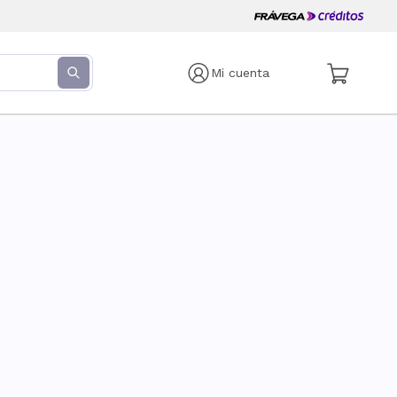
Mi cuenta
s