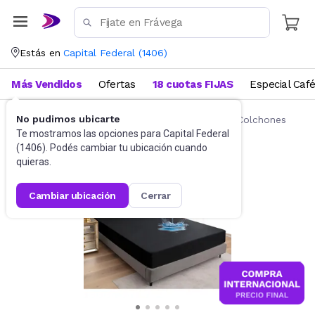
Estás en
Capital Federal
(
1406
)
Más Vendidos
Ofertas
18 cuotas FIJAS
Especial Caf
No pudimos ubicarte
Ropa de cama
Fundas y Protectores para Colchones
Te mostramos las opciones para
Capital Federal
(
1406
). Podés cambiar tu ubicación cuando
quieras.
cambiar ubicación
cerrar