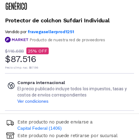
Protector de colchon Sufdari Individual
fravegasellerprod1251
Vendido por
Producto de nuestra red de proveedores
$116.688
25
$87.516
Precio s/imp. nac.
$87.516
Compra internacional
El precio publicado incluye todos los impuestos, tasas y
costos de envíos correspondientes
Ver condiciones
Este producto no puede enviarse a
Capital Federal (1406)
Este producto no puede retirarse por sucursal
Ingresá código postal (sólo números)