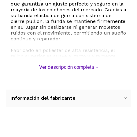
que garantiza un ajuste perfecto y seguro en la
mayoria de los colchones del mercado. Gracias a
su banda elastica de goma con sistema de
cierre pull on, la funda se mantiene firmemente
en su lugar sin deslizarse ni generar molestos
ruidos con el movimiento, permitiendo un sueño
continuo y reparador.
Fabricado en poliester de alta resistencia, el
tejido superior es suave al tacto y altamente
transpirable, evitando la acumulacion de calor y
Ver descripción completa
la sensacion de sofoco durante la noche. Es un
producto ideal para hogares con niños pequeños
en etapa de dejar el pañal, familias con
mascotas, adultos mayores o personas que
buscan mantener una higiene optima en su
dormitorio. Ademas, su mantenimiento es
Información del fabricante
sumamente sencillo ya que es apto para lavado
a maquina, facilitando la limpieza del hogar sin
complicaciones.
ESTE PRODUCTO VIENE DE USA DENTRO DEL
Ver más contenido
MARCO DEL SERVICIO "PUERTA A PUERTA" QUE