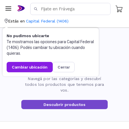
Estás en
Capital Federal
(
1406
)
No pudimos ubicarte
Te mostramos las opciones para
Capital Federal
(
1406
). Podés cambiar tu ubicación cuando
quieras.
cambiar ubicación
cerrar
La página no existe
Navegá por las categorías y descubrí
todos los productos que tenemos para
vos.
Descubrir productos