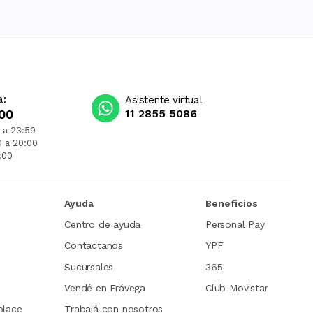
a:
Asistente virtual
00
11 2855 5086
 a 23:59
0 a 20:00
:00
Ayuda
Beneficios
Centro de ayuda
Personal Pay
Contactanos
YPF
Sucursales
365
Vendé en Frávega
Club Movistar
place
Trabajá con nosotros