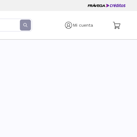
Mi cuenta
s