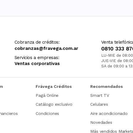
Cobranza de créditos:
Venta telefónic
cobranzas@fravega.com.ar
0810 333 87
LU-MIE de 08:00
Servicios a empresas:
JUE-VIE de 08:0
Ventas corporativas
SA de 09:00 a 13
om
Frávega Créditos
Recomendados
Pagá Online
Smart TV
Catálogo exclusivo
Celulares
nancieros
Condiciones
Aire acondicionado
Novedades
Más vendidos Market