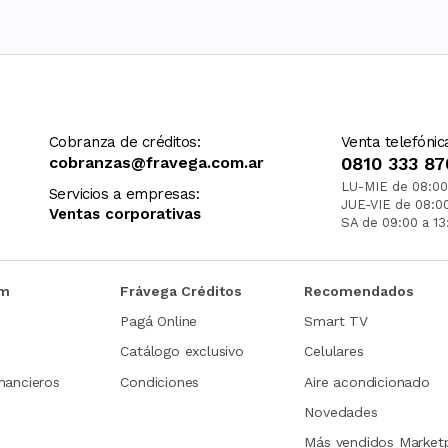
Cobranza de créditos:
Venta telefónic
cobranzas@fravega.com.ar
0810 333 87
LU-MIE de 08:00
Servicios a empresas:
JUE-VIE de 08:0
Ventas corporativas
SA de 09:00 a 13
om
Frávega Créditos
Recomendados
Pagá Online
Smart TV
Catálogo exclusivo
Celulares
nancieros
Condiciones
Aire acondicionado
Novedades
Más vendidos Market