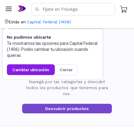
Estás en
Capital Federal
(
1406
)
No pudimos ubicarte
Te mostramos las opciones para
Capital Federal
(
1406
). Podés cambiar tu ubicación cuando
quieras.
cambiar ubicación
cerrar
La página no existe
Navegá por las categorías y descubrí
todos los productos que tenemos para
vos.
Descubrir productos