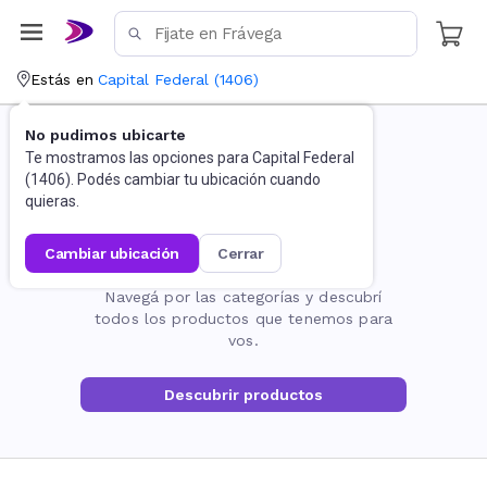
Estás en
Capital Federal
(
1406
)
No pudimos ubicarte
Te mostramos las opciones para
Capital Federal
(
1406
). Podés cambiar tu ubicación cuando
quieras.
cambiar ubicación
cerrar
La página no existe
Navegá por las categorías y descubrí
todos los productos que tenemos para
vos.
Descubrir productos