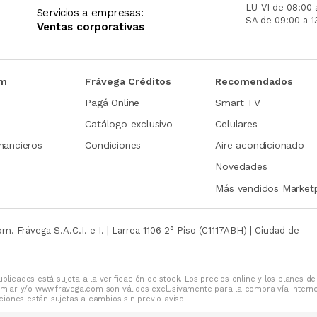
LU-VI de 08:00 
Servicios a empresas:
SA de 09:00 a 1
Ventas corporativas
om
Frávega Créditos
Recomendados
Pagá Online
Smart TV
Catálogo exclusivo
Celulares
nancieros
Condiciones
Aire acondicionado
Novedades
Más vendidos Market
com.
Frávega S.A.C.I. e I. | Larrea 1106 2° Piso (C1117ABH) | Ciudad de
blicados está sujeta a la verificación de stock. Los precios online y los planes de
m.ar y/o www.fravega.com son válidos exclusivamente para la compra vía intern
iones están sujetas a cambios sin previo aviso.