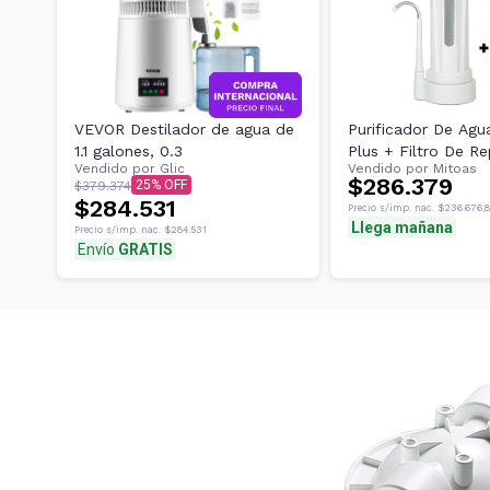
VEVOR Destilador de agua de
Purificador De Agua
1.1 galones, 0.3
Plus + Filtro De R
Vendido por
Glic
Vendido por
Mitoas
8000l
$286.379
25
$379.374
$284.531
Precio s/imp. nac.
$236.676,
Llega mañana
Precio s/imp. nac.
$284.531
Envío
GRATIS