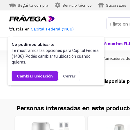
Seguí tu compra
Servicio técnico
Sucursales
Estás en
Capital Federal
(
1406
)
Categorías
Más Vendidos
Ofertas
18 cuotas FI
No pudimos ubicarte
Te mostramos las opciones para
Capital Federal
(
1406
). Podés cambiar tu ubicación cuando
Frávega
Pequeños Electrodomésticos
Hogar
Purificadores d
quieras.
cambiar ubicación
cerrar
Este producto no se encuentra disponible p
Personas interesadas en este product