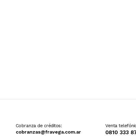
Ver más contenido
Cobranza de créditos:
Venta telefóni
cobranzas@fravega.com.ar
0810 333 8