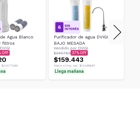
r de Agua Blanco
Purificador de agua DVIGI
Pur
 filtros
BAJO MESADA
DVIGI
Vendido por
DVIGI
Ven
37
$249.789
$30
20
$159.443
$2
.
$224.770,80
Precio s/imp. nac.
$125.959,97
Preci
ana
Llega mañana
Ll