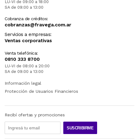
ESTE PRODUCTO VIENE DE USA DENTRO DEL
LU-VI de 09:00 a 18:00
MARCO DEL SERVICIO "PUERTA A PUERTA" QUE
SA de 09:00 a 13:00
RIGE PARA LOS ENVíOS POSTALES
INTERNACIONALES.
Cobranza de créditos:
cobranzas@fravega.com.ar
RECIBIRA EL PRODUCTO ENTRE 15 Y 20 DIAS
Servicios a empresas:
DESPUES DE SU COMPRA.
Ventas corporativas
SKU: B09PCXTJ75
Venta telefónica:
0810 333 8700
LU-VI de 08:00 a 20:00
SA de 09:00 a 13:00
Información legal
Protección de Usuarios Financieros
Recibí ofertas y promociones
SUSCRIBIRME