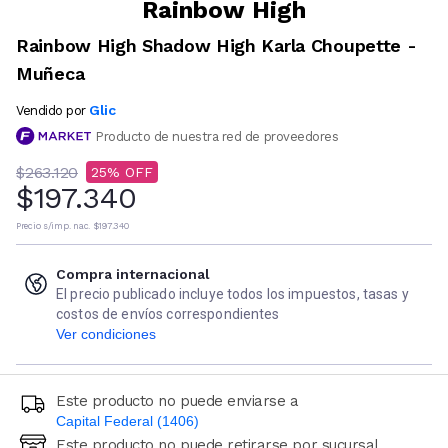
Rainbow High
Rainbow High Shadow High Karla Choupette -
Muñeca
Glic
Vendido por
Producto de nuestra red de proveedores
$263.120
25
$197.340
Precio s/imp. nac.
$197.340
Compra internacional
El precio publicado incluye todos los impuestos, tasas y
costos de envíos correspondientes
Ver condiciones
Este producto no puede enviarse a
Capital Federal (1406)
Este producto no puede retirarse por sucursal
Ingresá código postal (sólo números)