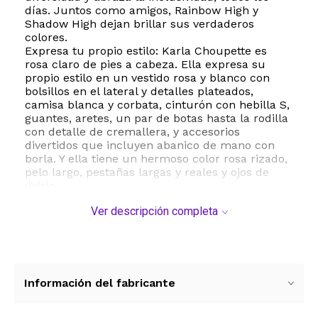
días. Juntos como amigos, Rainbow High y
Shadow High dejan brillar sus verdaderos
colores.
Expresa tu propio estilo: Karla Choupette es
rosa claro de pies a cabeza. Ella expresa su
propio estilo en un vestido rosa y blanco con
bolsillos en el lateral y detalles plateados,
camisa blanca y corbata, cinturón con hebilla S,
guantes, aretes, un par de botas hasta la rodilla
con detalle de cremallera, y accesorios
divertidos que incluyen abanico de mano con
borla. Y ella tiene un hermoso color rosa rizado,
pelo largo, pestañas largas y reales y ojos de
vidrio.
CREATIVIDAD: En Shadow High, los estudiantes
Ver descripción completa
son creativos y expresan sus pasiones a través
de su enfoque. Karla es diseñadora de moda.
Viene con elementos esenciales clave para
asegurarse de que su modelo llegue a la
pasarela a tiempo y con su maquillaje hecho:
paleta de maquillaje, pinceles y adorable
Información del fabricante
teléfono celular + soporte. Este juego dará a los
niños alegría infinita y diversión imaginativa para