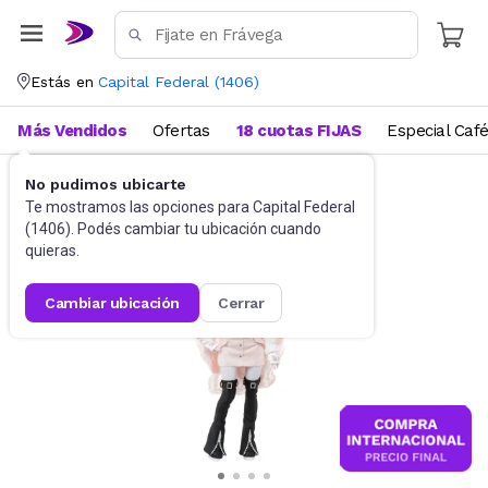
Estás en
Capital Federal
(
1406
)
Más Vendidos
Ofertas
18 cuotas FIJAS
Especial Caf
No pudimos ubicarte
Muñecas y Accesorios
Muñecas
Te mostramos las opciones para
Capital Federal
(
1406
). Podés cambiar tu ubicación cuando
quieras.
cambiar ubicación
cerrar