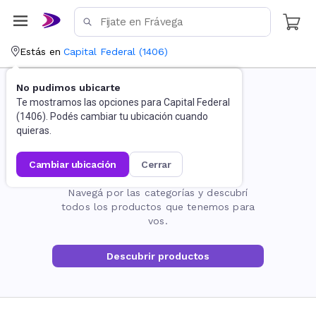
Estás en
Capital Federal
(
1406
)
No pudimos ubicarte
Te mostramos las opciones para
Capital Federal
(
1406
). Podés cambiar tu ubicación cuando
quieras.
cambiar ubicación
cerrar
La página no existe
Navegá por las categorías y descubrí
todos los productos que tenemos para
vos.
Descubrir productos