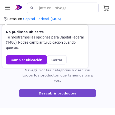
Estás en
Capital Federal
(
1406
)
No pudimos ubicarte
Te mostramos las opciones para
Capital Federal
(
1406
). Podés cambiar tu ubicación cuando
quieras.
cambiar ubicación
cerrar
La página no existe
Navegá por las categorías y descubrí
todos los productos que tenemos para
vos.
Descubrir productos