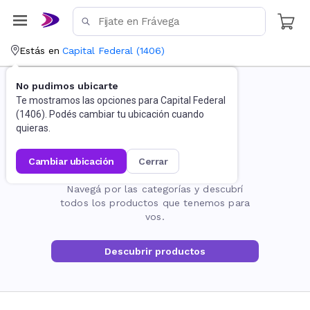
Estás en
Capital Federal
(
1406
)
No pudimos ubicarte
Te mostramos las opciones para
Capital Federal
(
1406
). Podés cambiar tu ubicación cuando
quieras.
cambiar ubicación
cerrar
La página no existe
Navegá por las categorías y descubrí
todos los productos que tenemos para
vos.
Descubrir productos