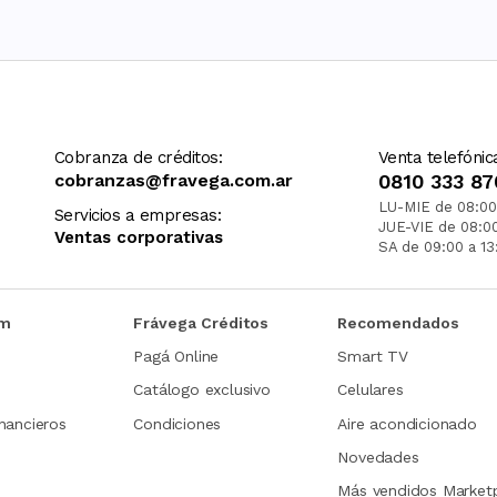
Cobranza de créditos:
Venta telefónic
cobranzas@fravega.com.ar
0810 333 87
LU-MIE de 08:00
Servicios a empresas:
JUE-VIE de 08:0
Ventas corporativas
SA de 09:00 a 13
om
Frávega Créditos
Recomendados
Pagá Online
Smart TV
Catálogo exclusivo
Celulares
nancieros
Condiciones
Aire acondicionado
Novedades
Más vendidos Market