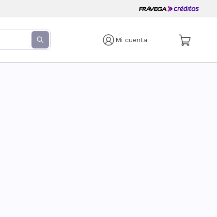
Mi cuenta
s