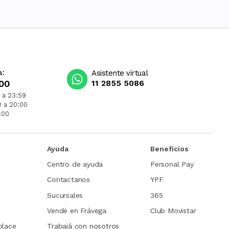
a:
Asistente virtual
00
11 2855 5086
 a 23:59
0 a 20:00
:00
Ayuda
Beneficios
Centro de ayuda
Personal Pay
Contactanos
YPF
Sucursales
365
Vendé en Frávega
Club Movistar
place
Trabajá con nosotros