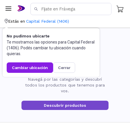
Estás en
Capital Federal
(
1406
)
No pudimos ubicarte
Te mostramos las opciones para
Capital Federal
(
1406
). Podés cambiar tu ubicación cuando
quieras.
cambiar ubicación
cerrar
La página no existe
Navegá por las categorías y descubrí
todos los productos que tenemos para
vos.
Descubrir productos