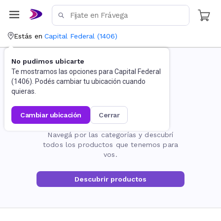
Estás en
Capital Federal
(
1406
)
No pudimos ubicarte
Te mostramos las opciones para
Capital Federal
(
1406
). Podés cambiar tu ubicación cuando
quieras.
cambiar ubicación
cerrar
La página no existe
Navegá por las categorías y descubrí
todos los productos que tenemos para
vos.
Descubrir productos