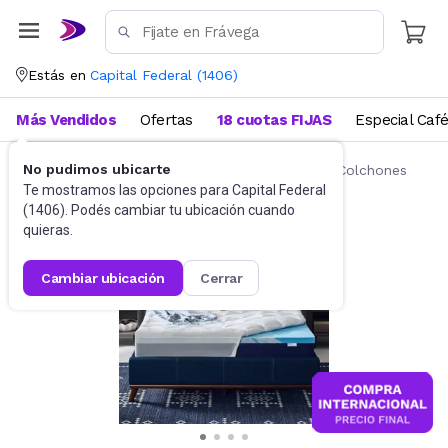
Estás en
Capital Federal
(
1406
)
Más Vendidos
Ofertas
18 cuotas FIJAS
Especial Caf
No pudimos ubicarte
Ropa de cama
Fundas y Protectores para Colchones
Te mostramos las opciones para
Capital Federal
(
1406
). Podés cambiar tu ubicación cuando
quieras.
cambiar ubicación
cerrar