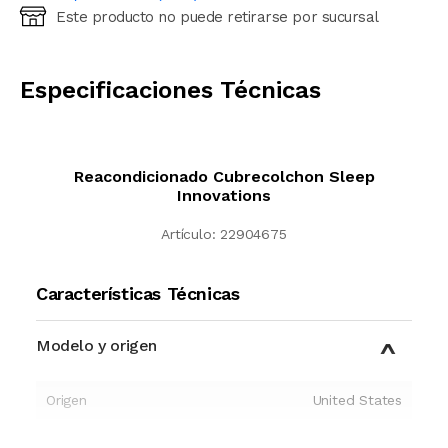
Este producto no puede retirarse por sucursal
Ingresá código postal (sólo números)
CALCULAR
Especificaciones Técnicas
Reacondicionado Cubrecolchon Sleep
Innovations
Artículo:
22904675
Características Técnicas
Modelo y origen
Origen
United States