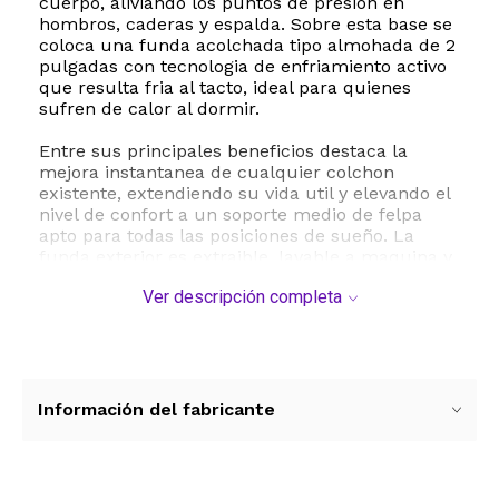
cuerpo, aliviando los puntos de presion en
hombros, caderas y espalda. Sobre esta base se
coloca una funda acolchada tipo almohada de 2
pulgadas con tecnologia de enfriamiento activo
que resulta fria al tacto, ideal para quienes
sufren de calor al dormir.
Entre sus principales beneficios destaca la
mejora instantanea de cualquier colchon
existente, extendiendo su vida util y elevando el
nivel de confort a un soporte medio de felpa
apto para todas las posiciones de sueño. La
funda exterior es extraible, lavable a maquina y
cuenta con un diseño elastico que se ajusta
Ver descripción completa
firmemente a tu cama como una sabana bajera,
evitando molestos desplazamientos. Ademas,
este producto es hipoalergenico y cuenta con la
prestigiosa certificacion CertiPUR-US,
garantizando que esta libre de sustancias
nocivas y fabricado con los mas altos estandares
Información del fabricante
de calidad.
Especificaciones tecnicas: Tamaño individual
Twin, peso aproximado de 5 kilogramos,